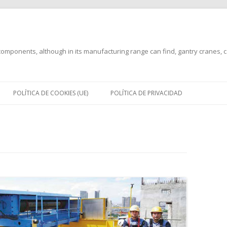
mponents, although in its manufacturing range can find, gantry cranes, can
Saltar
al
POLÍTICA DE COOKIES (UE)
POLÍTICA DE PRIVACIDAD
contenido