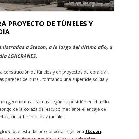
RA PROYECTO DE TÚNELES Y
DIA
ministradas
a Stecon
, a lo largo del último año, a
andia LGHCRANES.
 construcción de túneles y en proyectos de obra civil,
as paredes del túnel, formando una superficie solida y
nen geometrías distintas según su posición en el anillo.
 abrigo de la coraza del escudo mediante el encaje de
tas, circunferenciales y radiales.
gkok
, que está desarrollando la ingeniería
Stecon
,
cturas, se requieren numerosas piezas de
dovelas