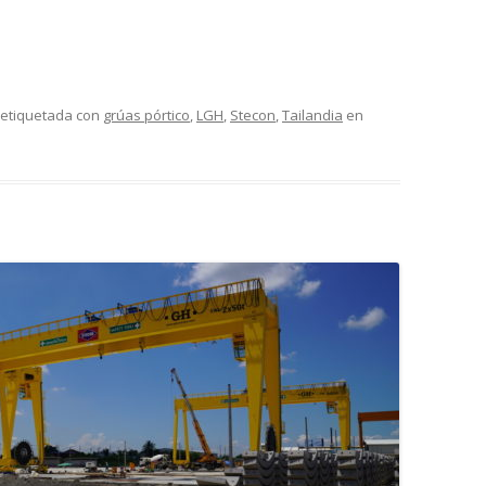
 etiquetada con
grúas pórtico
,
LGH
,
Stecon
,
Tailandia
en