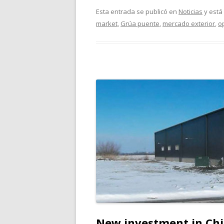
Esta entrada se publicó en
Noticias
y está
market
,
Grúa puente
,
mercado exterior
,
o
New investment in Chic