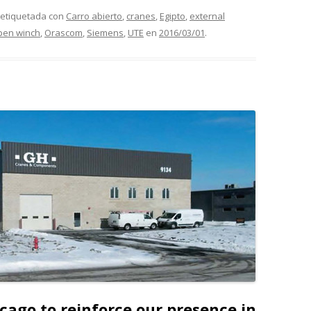
 etiquetada con
Carro abierto
,
cranes
,
Egipto
,
external
pen winch
,
Orascom
,
Siemens
,
UTE
en
2016/03/01
.
ago to reinforce our presence in