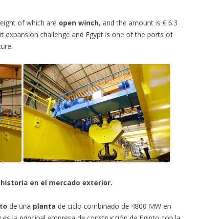
 eight of which are
open winch
, and the amount is € 6.3
ext expansion challenge and Egypt is one of the ports of
ture.
historia en el mercado exterior.
to
de una
planta
de ciclo combinado de 4800 MW en
 es la principal empresa de construcción de Egipto con la