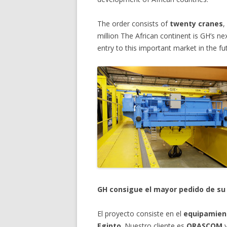
The order consists of
twenty cranes
,
million The African continent is GH’s n
entry to this important market in the fu
GH consigue el mayor pedido de su 
El proyecto consiste en el
equipamien
Egipto
. Nuestro cliente es
ORASCOM
y