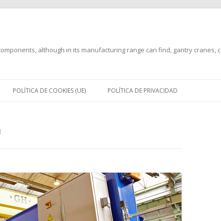
mponents, although in its manufacturing range can find, gantry cranes, can
Saltar
al
POLÍTICA DE COOKIES (UE)
POLÍTICA DE PRIVACIDAD
contenido
E