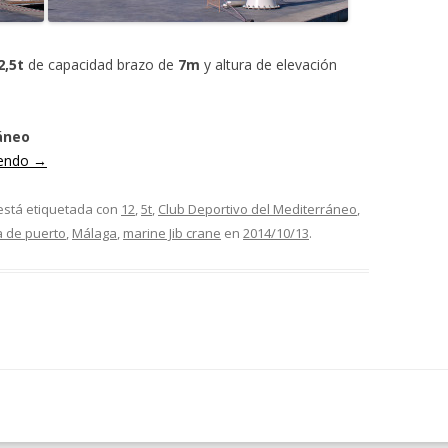
2,5t
de capacidad brazo de
7m
y altura de elevación
áneo
yendo
→
está etiquetada con
12
,
5t
,
Club Deportivo del Mediterráneo
,
 de puerto
,
Málaga
,
marine Jib crane
en
2014/10/13
.