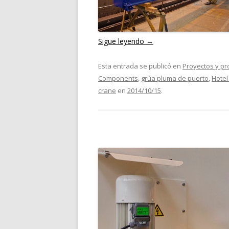
Sigue leyendo
→
Esta entrada se publicó en
Proyectos y pr
Components
,
grúa pluma de puerto
,
Hotel 
crane
en
2014/10/15
.