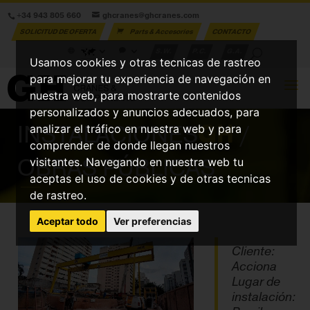
+34 943 805 660
ghcranes@ghcranes.com
SOLICITUD DE OFERTA
Parts & Accesories
CONTACTO
S.W.
P.C.
G.A.
Usamos cookies y otras tecnicas de rastreo
para mejorar tu experiencia de navegación en
nuestra web, para mostrarte contenidos
personalizados y anuncios adecuados, para
INSTALACIONES
GH
/
analizar el tráfico en nuestra web y para
comprender de donde llegan nuestros
OBRAS PÚBLICAS
visitantes. Navegando en nuestra web tu
aceptas el uso de cookies y de otras tecnicas
de rastreo.
Aceptar todo
Ver preferencias
Cliente:
Acciona
Lugar de
instalación: