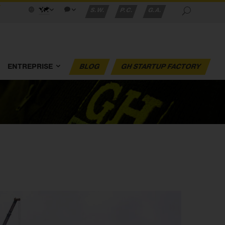
S.W.
P.C.
G.A.
ENTREPRISE
BLOG
GH STARTUP FACTORY