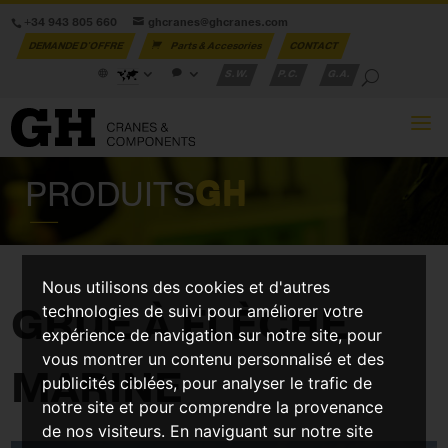
+34 943 805 660
ghcranes@ghcranes.com
DEMANDE D'OFFRE
Parts & Accesories
CONTACT
S.W.
P.C.
G.A.
PRODUITS
GH
Nous utilisons des cookies et d'autres
GRUE À FLÈCHE
technologies de suivi pour améliorer votre
expérience de navigation sur notre site, pour
vous montrer un contenu personnalisé et des
MARINE
publicités ciblées, pour analyser le trafic de
notre site et pour comprendre la provenance
de nos visiteurs. En naviguant sur notre site