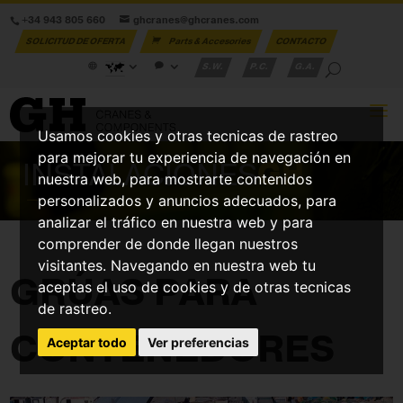
+34 943 805 660
ghcranes@ghcranes.com
SOLICITUD DE OFERTA
Parts & Accesories
CONTACTO
S.W.
P.C.
G.A.
Usamos cookies y otras tecnicas de rastreo
para mejorar tu experiencia de navegación en
INSTALACIONES
GH
nuestra web, para mostrarte contenidos
personalizados y anuncios adecuados, para
analizar el tráfico en nuestra web y para
comprender de donde llegan nuestros
visitantes. Navegando en nuestra web tu
GRÚAS PARA
aceptas el uso de cookies y de otras tecnicas
de rastreo.
CONTENEDORES
Aceptar todo
Ver preferencias