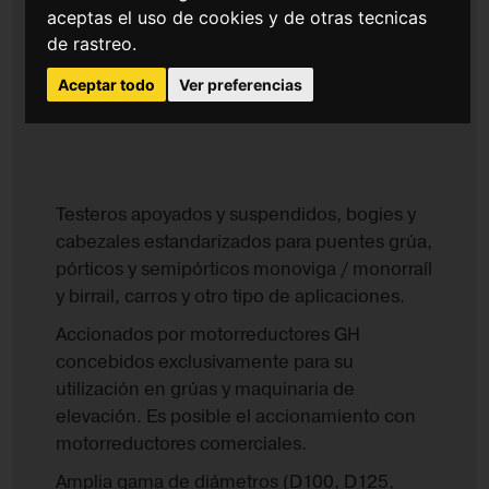
aceptas el uso de cookies y de otras tecnicas
de rastreo.
Aceptar todo
Ver preferencias
Testeros apoyados y suspendidos, bogies y
cabezales estandarizados para puentes grúa,
pórticos y semipórticos monoviga / monorraíl
y birrail, carros y otro tipo de aplicaciones.
Accionados por motorreductores GH
concebidos exclusivamente para su
utilización en grúas y maquinaria de
elevación. Es posible el accionamiento con
motorreductores comerciales.
Amplia gama de diámetros (D100, D125,