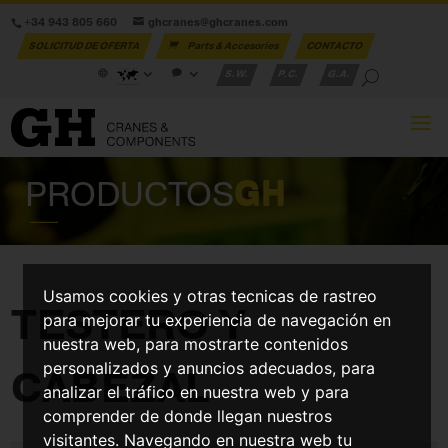
+34 943 805 660
ghcranes@ghcranes.com
SOLICITUD DE OFERTA
Parts & Accesories
CONTACTO
S.W.
P.C.
G.A.
PRODUCTOS
GH
Usamos cookies y otras tecnicas de rastreo
TESTERO Y
para mejorar tu experiencia de navegación en
nuestra web, para mostrarte contenidos
personalizados y anuncios adecuados, para
CABEZAL
analizar el tráfico en nuestra web y para
comprender de donde llegan nuestros
visitantes. Navegando en nuestra web tu