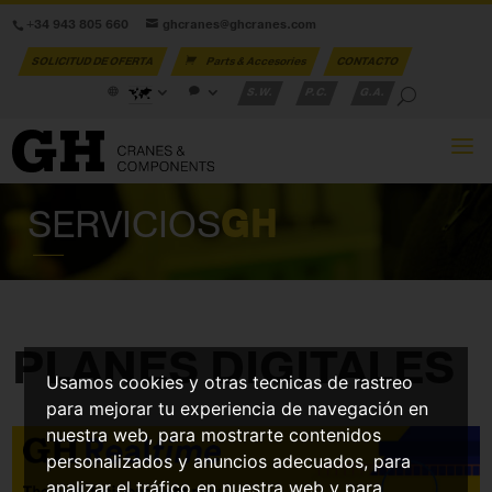
+34 943 805 660
ghcranes@ghcranes.com
SOLICITUD DE OFERTA
Parts & Accesories
CONTACTO
S.W.
P.C.
G.A.
SERVICIOS
GH
PLANES DIGITALES
Usamos cookies y otras tecnicas de rastreo
para mejorar tu experiencia de navegación en
nuestra web, para mostrarte contenidos
personalizados y anuncios adecuados, para
analizar el tráfico en nuestra web y para