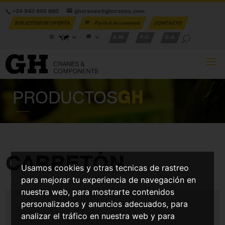
+34 943 805 660
ghcranes@ghcranes.com
SOLICITUD DE OFERTA
Parts & Accesories
CONTACTO
S.W.
P.C.
G.A.
PRODUCTOS
GH
CARRETÓN
Usamos cookies y otras tecnicas de rastreo
para mejorar tu experiencia de navegación en
nuestra web, para mostrarte contenidos
personalizados y anuncios adecuados, para
analizar el tráfico en nuestra web y para