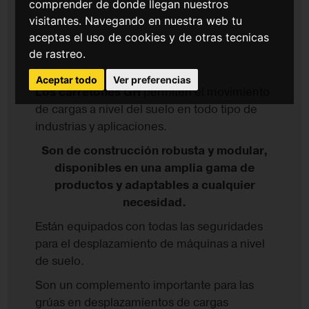
comprender de donde llegan nuestros
visitantes. Navegando en nuestra web tu
aceptas el uso de cookies y de otras tecnicas
de rastreo.
Aceptar todo
Ver preferencias
Los carretones GH
permiten el movimiento
de cargas a nivel del suelo en todo tipo de
industrias y aplicaciones.
Son de construcción robusta y modular,
disponibles en una amplia gama de
productos y adaptables a cualquier
necesidad.
Están equipados con todas las seguridades
para el desplazamiento de máquinas a nivel
de suelo.
Son un complemento importante para las
grúas en desplazamientos de cargas