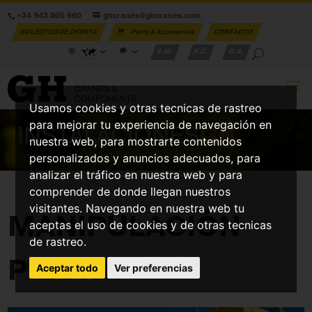
+34 943 805 660
ghcranes@ghcranes.com
SOLICITUD DE OFERTA
Parts & Accesories
CONTACTO
S.W.
P.C.
G.A.
Usamos cookies y otras tecnicas de rastreo
para mejorar tu experiencia de navegación en
INSTALACIONES
GH
nuestra web, para mostrarte contenidos
personalizados y anuncios adecuados, para
analizar el tráfico en nuestra web y para
comprender de donde llegan nuestros
visitantes. Navegando en nuestra web tu
MANIPULACIÓN
aceptas el uso de cookies y de otras tecnicas
de rastreo.
PIEDRA
Aceptar todo
Ver preferencias