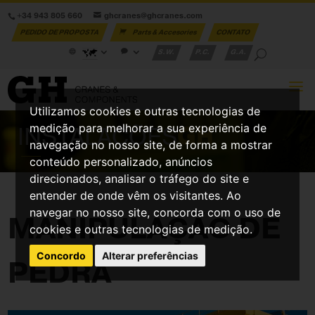
+34 943 805 660
ghcranes@ghcranes.com
PEDIDO DE PROPOSTA
Parts & Accesories
CONTATO
S.W.
P.C.
G.A.
Utilizamos cookies e outras tecnologias de
medição para melhorar a sua experiência de
INSTALAÇÕES
GH
navegação no nosso site, de forma a mostrar
conteúdo personalizado, anúncios
direcionados, analisar o tráfego do site e
entender de onde vêm os visitantes. Ao
navegar no nosso site, concorda com o uso de
MANIPULAÇÃO DE
cookies e outras tecnologias de medição.
Concordo
Alterar preferências
PEDRA