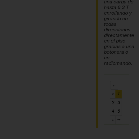
una carga de
hasta 6.3 T
enrollando y
girando en
todas
direcciones
directamente
en el piso
gracias a una
botonera o
un
radiomando.
←
(current)
«
1
2
3
4
5
»
→