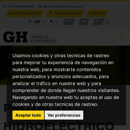
+34 943 805 660
ghcranes@ghcranes.com
SOLICITUD DE OFERTA
Parts & Accesories
CONTACTO
S.W.
P.C.
G.A.
ACTUALIDAD
GH
/
Usamos cookies y otras tecnicas de rastreo
para mejorar tu experiencia de navegación en
VÍDEOS
nuestra web, para mostrarte contenidos
personalizados y anuncios adecuados, para
analizar el tráfico en nuestra web y para
comprender de donde llegan nuestros visitantes.
Navegando en nuestra web tu aceptas el uso de
PROYECTO
cookies y de otras tecnicas de rastreo.
Aceptar todo
Ver preferencias
HIDROELÉCTRICO