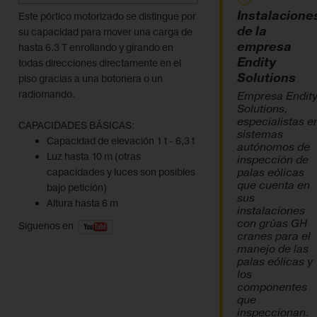
Instalacione
Este pórtico motorizado se distingue por
de la
su capacidad para mover una carga de
empresa
hasta 6.3 T enrollando y girando en
Endity
todas direcciones directamente en el
Solutions
piso gracias a una botonera o un
radiomando.
Empresa Endit
Solutions,
especialistas e
CAPACIDADES BÁSICAS:
sistemas
Capacidad de elevación 1 t - 6,3 t
autónomos de
Luz hasta 10 m (otras
inspección de
palas eólicas
capacidades y luces son posibles
que cuenta en
bajo petición)
sus
Altura hasta 6 m
instalaciones
con grúas GH
Siguenos en
cranes para el
manejo de las
palas eólicas y
los
componentes
que
inspeccionan.