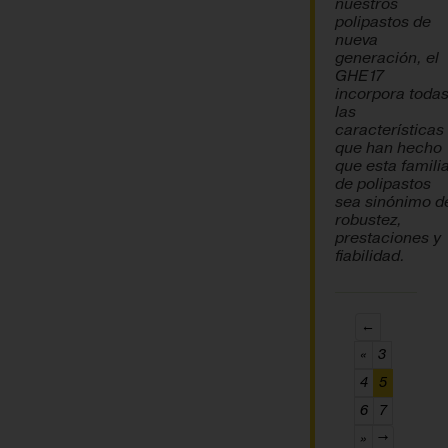
nuestros
polipastos de
nueva
generación, el
GHE17
incorpora toda
las
características
que han hecho
que esta famili
de polipastos
sea sinónimo d
robustez,
prestaciones y
fiabilidad.
←
«
3
(current)
4
5
6
7
»
→