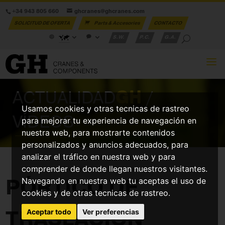
+34 943 805 660
ghcranes@ghcranes.com
SOLICITUD DE OFERTA
Parts & Accesories
CONTACTO
S.W.
P.C.
G.A.
ACTUALIDAD
GH
/
Usamos cookies y otras tecnicas de rastreo
VÍDEOS
para mejorar tu experiencia de navegación en
nuestra web, para mostrarte contenidos
personalizados y anuncios adecuados, para
analizar el tráfico en nuestra web y para
comprender de donde llegan nuestros visitantes.
PÓRTICO DE
Navegando en nuestra web tu aceptas el uso de
cookies y de otras tecnicas de rastreo.
TRASLACIÓN
Aceptar todo
Ver preferencias