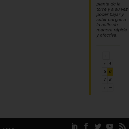
planta de la
torre y a su vez
poder bajar y
subir cargas a
la calle de
manera rápida
y efectiva.
←
«
4
(current)
5
6
7
8
»
→