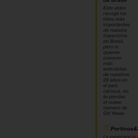
de Brasil
Este video
recoge los
hitos más
importantes
de nuestra
trayectoria
en Brasil,
pero si
quieres
conocer
más
anécdotas
de nuestros
20 años en
el país
carioca, no
te pierdas
el nuevo
número de
GH´News.
Porticos&
La experiencia 