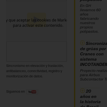
En GH
llevamos 60
años
fabricando
nuestros
propios
polipastos.
Sincroniz
de grúas por
Cranes con
sistema
INCOTANDE
Sincronismo en elevación y traslación,
Proyecto realiz
antibalanceo, conectividad, registro y
para Airbus
monitorización de datos.
Subcontactor T
20
Siguenos en
años en
la historia