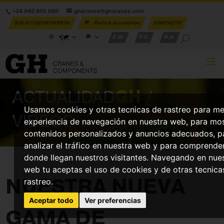
+34 943 805 660
ghcranes@ghcranes.com
SOLICITUD DE OFERTA
Parts & Accesories
CONTACTO
S.W.
P.C.
G.A.
ACTUALIDAD
GH
/
Usamos cookies y otras tecnicas de rastreo para me
VÍDEOS
experiencia de navegación en nuestra web, para mos
contenidos personalizados y anuncios adecuados, p
analizar el tráfico en nuestra web y para comprende
donde llegan nuestros visitantes. Navegando en nue
web tu aceptas el uso de cookies y de otras tecnica
NUESTRA NUEVA
rastreo.
Aceptar todo
Ver preferencias
GAMA DE