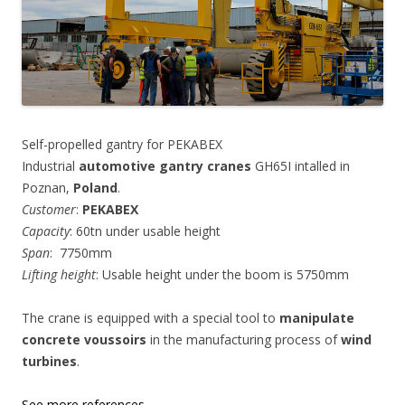
Self-propelled gantry for PEKABEX
Industrial
automotive gantry cranes
GH65I intalled in
Poznan,
Poland
.
Customer
:
PEKABEX
Capacity
: 60tn under usable height
Span
: 7750mm
Lifting height
: Usable height under the boom is 5750mm
The crane is equipped with a special tool to
manipulate
concrete voussoirs
in the manufacturing process of
wind
turbines
.
See more references
.