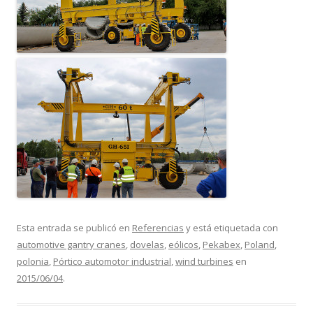
Esta entrada se publicó en
Referencias
y está etiquetada con
automotive gantry cranes
,
dovelas
,
eólicos
,
Pekabex
,
Poland
,
polonia
,
Pórtico automotor industrial
,
wind turbines
en
2015/06/04
.