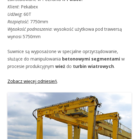
Klient
: Pekabex
Udźwig
: 60T
Rozpiętość
: 7750mm
Wysokość podnoszenia
: wysokość użytkowa pod trawersą
wynosi 5750mm
Suwnice są wyposażone w specjalne oprzyrządowanie,
służące do manipulowania
betonowymi segmentami
w
procesie produkcyjnym
wież
do
turbin wiatrowych
.
Zobacz więcej odniesień
.