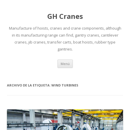
GH Cranes
Manufacture of hoists, cranes and crane components, although
in its manufacturing range can find, gantry cranes, cantilever
cranes, jib cranes, transfer carts, boat hoists, rubber type
gantries.
Saltar
Menú
al
contenido
ARCHIVO DE LA ETIQUETA:
WIND TURBINES