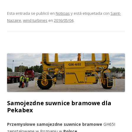
Esta entrada se publicó en
Noticias
y está etiquetada con
Saint-
Nazaire
,
wind turbines
en
2016/05/04
.
Samojezdne suwnice bramowe dla
Pekabex
Przemysłowe samojezdne suwnice bramowe
GH65I
zainstalowane w Poznaniu w
Polsce.