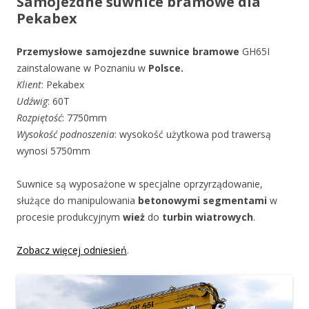
Samojezdne suwnice bramowe dla
Pekabex
Przemysłowe samojezdne suwnice bramowe
GH65I
zainstalowane w Poznaniu w
Polsce.
Klient
: Pekabex
Udźwig
: 60T
Rozpiętość
: 7750mm
Wysokość podnoszenia
: wysokość użytkowa pod trawersą
wynosi 5750mm
Suwnice są wyposażone w specjalne oprzyrządowanie,
służące do manipulowania
betonowymi segmentami
w
procesie produkcyjnym
wież
do
turbin wiatrowych
.
Zobacz więcej odniesień
.