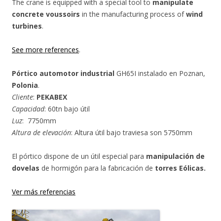
The crane is equipped with a special tool to
manipulate
concrete voussoirs
in the manufacturing process of
wind
turbines
.
See more references
.
Pórtico automotor industrial
GH65I instalado en Poznan,
Polonia
.
Cliente
:
PEKABEX
Capacidad
: 60tn bajo útil
Luz
: 7750mm
Altura de elevación
: Altura útil bajo traviesa son 5750mm
El pórtico dispone de un útil especial para
manipulación de
dovelas
de hormigón para la fabricación de
torres Eólicas.
Ver más referencias