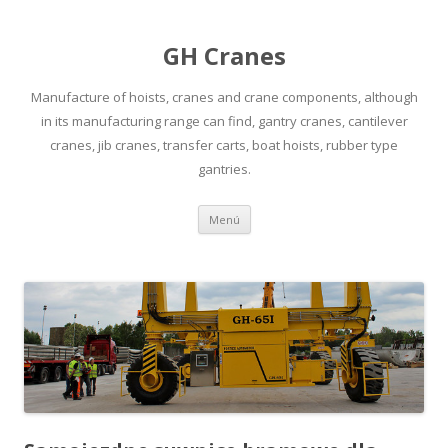
GH Cranes
Manufacture of hoists, cranes and crane components, although
in its manufacturing range can find, gantry cranes, cantilever
cranes, jib cranes, transfer carts, boat hoists, rubber type
gantries.
Saltar
Menú
al
contenido