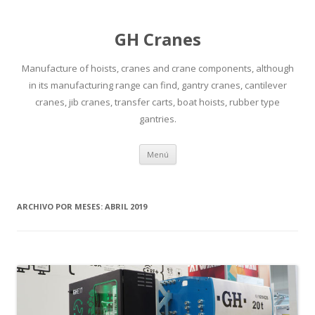
GH Cranes
Manufacture of hoists, cranes and crane components, although
in its manufacturing range can find, gantry cranes, cantilever
cranes, jib cranes, transfer carts, boat hoists, rubber type
gantries.
Saltar
Menú
al
contenido
ARCHIVO POR MESES:
ABRIL 2019