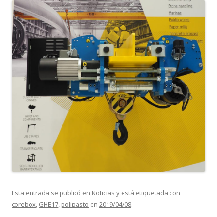
Esta entrada se publicó en
Noticias
y está etiquetada con
corebox
,
GHE17
,
polipasto
en
2019/04/08
.