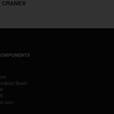
H CRANES
 COMPONENTS
ore
puzkoa) Spain
60
21
es.com