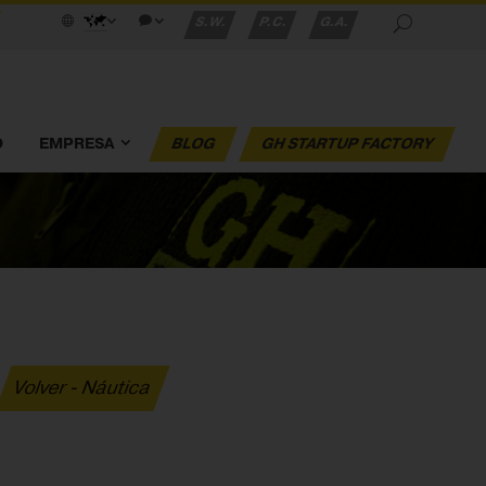
S.W.
P.C.
G.A.
O
EMPRESA
BLOG
GH STARTUP FACTORY
Volver - Náutica