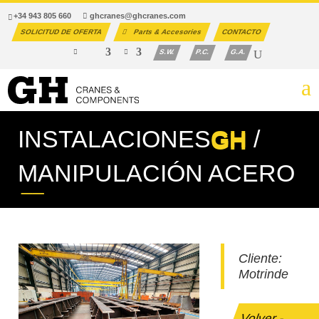
+34 943 805 660
ghcranes@ghcranes.com
SOLICITUD DE OFERTA
Parts & Accesories
CONTACTO
S.W.
P.C.
G.A.
INSTALACIONES
GH
/
MANIPULACIÓN ACERO
Cliente:
Motrinde
Volver -