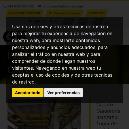
+34 943 805 660
ghcranes@ghcranes.com
SOLICITUD DE OFERTA
Parts & Accesories
CONTACTO
S.W.
P.C.
G.A.
Usamos cookies y otras tecnicas de rastreo
para mejorar tu experiencia de navegación en
nuestra web, para mostrarte contenidos
personalizados y anuncios adecuados, para
INSTALACIONES
GH
/
analizar el tráfico en nuestra web y para
comprender de donde llegan nuestros
CALDERERÍA
visitantes. Navegando en nuestra web tu
aceptas el uso de cookies y de otras tecnicas
de rastreo.
Aceptar todo
Ver preferencias
Cliente:
Calderería
manzano
Lugar de