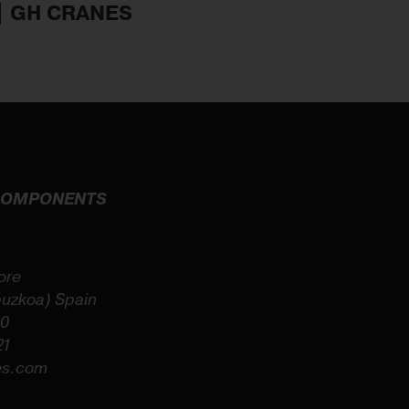
| GH CRANES
 COMPONENTS
ore
puzkoa) Spain
60
21
es.com