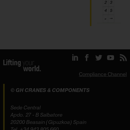
2
3
4
5
»
→
Compliance Channel
© GH CRANES & COMPONENTS
Sede Central
Apdo. 27 - B Salbatore
20200 Beasain (Gipuzkoa) Spain
Tel.
+34 943 805 660