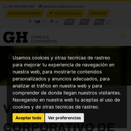
+34 943 805 660
ghcranes@ghcranes.com
SOLICITUD DE OFERTA
Parts & Accesories
CONTACTO
S.W.
P.C.
G.A.
ACTUALIDAD
GH
/
Usamos cookies y otras tecnicas de rastreo
para mejorar tu experiencia de navegación en
VÍDEOS
nuestra web, para mostrarte contenidos
personalizados y anuncios adecuados, para
analizar el tráfico en nuestra web y para
comprender de donde llegan nuestros visitantes.
Navegando en nuestra web tu aceptas el uso de
VÍDEO
cookies y de otras tecnicas de rastreo.
Aceptar todo
Ver preferencias
CORPORATIVO DE