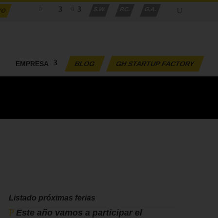
S.W.
P.C.
G.A.
TO
EMPRESA
BLOG
GH STARTUP FACTORY
Listado próximas ferias
Este año vamos a participar el