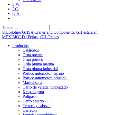
S.W.
P.C.
G.A.
Productos
Catálogos
Grúa puente
Grúa pórtico
Grúa pluma marina
Grúa pluma industrial
Pórtico automotor marino
Pórtico automotor industrial
Marina seca
Carro de varada motorizado
Kit para grúa
Polipasto
Carro abierto
Testero y cabezal
Carretón
Ventajas tecnológicas