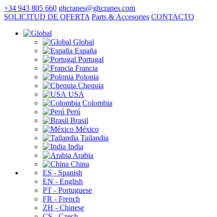
+34 943 805 660
ghcranes@ghcranes.com
SOLICITUD DE OFERTA
Parts & Accesories
CONTACTO
Global
España
Portugal
Francia
Polonia
Chequia
USA
Colombia
Perú
Brasil
México
Tailandia
India
Arabia
China
ES - Spanish
EN - English
PT - Portuguese
FR - French
ZH - Chinese
CS - Czech