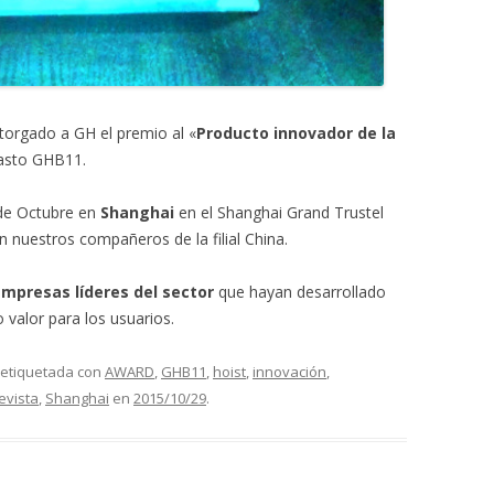
orgado a GH el premio al «
Producto innovador de la
pasto GHB11.
 de Octubre en
Shanghai
en el Shanghai Grand Trustel
n nuestros compañeros de la filial China.
empresas líderes del sector
que hayan desarrollado
o valor para los usuarios.
 etiquetada con
AWARD
,
GHB11
,
hoist
,
innovación
,
evista
,
Shanghai
en
2015/10/29
.