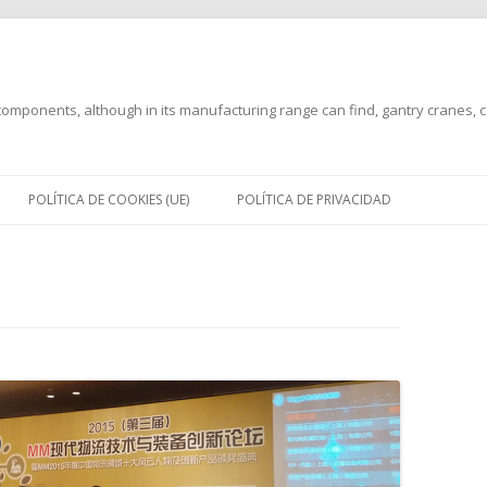
mponents, although in its manufacturing range can find, gantry cranes, can
Saltar
al
POLÍTICA DE COOKIES (UE)
POLÍTICA DE PRIVACIDAD
contenido