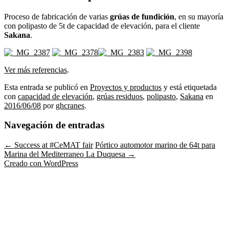
Proceso de fabricación de varias
grúas de fundición
, en su mayoría
con polipasto de 5t de capacidad de elevación, para el cliente
Sakana
.
Ver más referencias
.
Esta entrada se publicó en
Proyectos y productos
y está etiquetada
con
capacidad de elevación
,
grúas residuos
,
polipasto
,
Sakana
en
2016/06/08
por
ghcranes
.
Navegación de entradas
←
Success at #CeMAT fair
Pórtico automotor marino de 64t para
Marina del Mediterraneo La Duquesa
→
Creado con WordPress