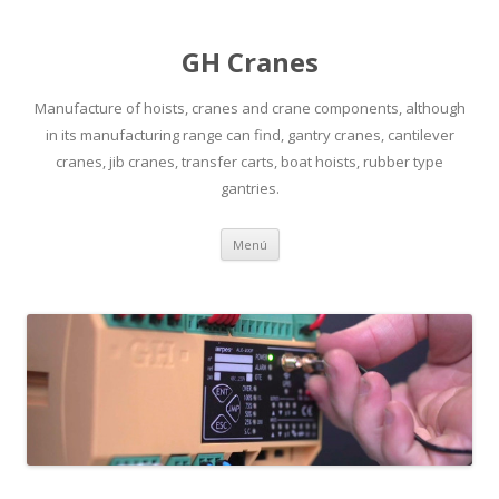
GH Cranes
Manufacture of hoists, cranes and crane components, although
in its manufacturing range can find, gantry cranes, cantilever
cranes, jib cranes, transfer carts, boat hoists, rubber type
gantries.
Saltar
Menú
al
contenido