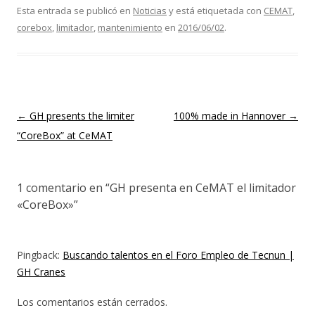
Esta entrada se publicó en
Noticias
y está etiquetada con
CEMAT
,
corebox
,
limitador
,
mantenimiento
en
2016/06/02
.
Navegación
←
GH presents the limiter
100% made in Hannover
→
de
“CoreBox” at CeMAT
entradas
1 comentario en “
GH presenta en CeMAT el limitador
«CoreBox»
”
Pingback:
Buscando talentos en el Foro Empleo de Tecnun |
GH Cranes
Los comentarios están cerrados.