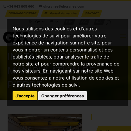
+34 943 805 660
ghcranes@ghcranes.com
DEMANDE D'OFFRE
Parts & Accesories
CONTACT
S.W.
P.C.
G.A.
Nous utilisons des cookies et d'autres
technologies de suivi pour améliorer votre
expérience de navigation sur notre site, pour
vous montrer un contenu personnalisé et des
INSTALLATIONS
GH
/
publicités ciblées, pour analyser le trafic de
notre site et pour comprendre la provenance de
MANIPULATION DE
nos visiteurs. En naviguant sur notre site Web,
vous consentez à notre utilisation de cookies et
PIERRE
d'autres technologies de suivi.
J'accepte
Changer préférences