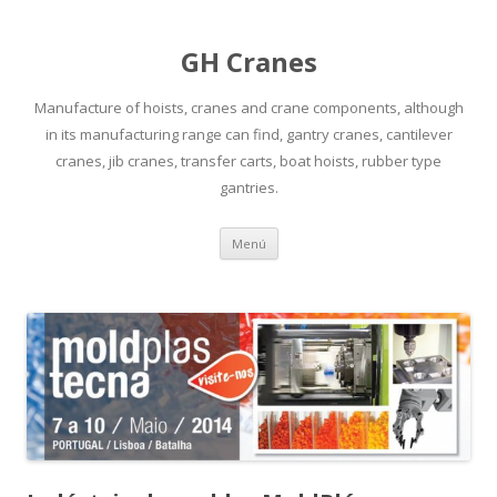
GH Cranes
Manufacture of hoists, cranes and crane components, although
in its manufacturing range can find, gantry cranes, cantilever
cranes, jib cranes, transfer carts, boat hoists, rubber type
gantries.
Saltar
Menú
al
contenido