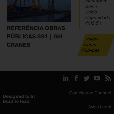
montagem:
Reino
Unido
Capacidade:
4x12,5 t
REFERÊNCIA OBRAS
PÚBLICAS 891 | GH
Voltar -
CRANES
Obras
Públicas
Compliance Channel
Aviso Legal