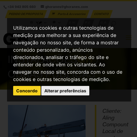
+34 943 805 660
ghcranes@ghcranes.com
PEDIDO DE PROPOSTA
Parts & Accesories
CONTATO
S.W.
P.C.
G.A.
Utilizamos cookies e outras tecnologias de
medição para melhorar a sua experiência de
navegação no nosso site, de forma a mostrar
conteúdo personalizado, anúncios
INSTALAÇÕES
GH
/
direcionados, analisar o tráfego do site e
entender de onde vêm os visitantes. Ao
OBRAS PÚBLICAS
navegar no nosso site, concorda com o uso de
cookies e outras tecnologias de medição.
Concordo
Alterar preferências
Cliente:
Aling
Compount
Local de