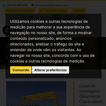
+34 943 805 660
ghcranes@ghcranes.com
PEDIDO DE PROPOSTA
Parts & Accesories
CONTATO
S.W.
P.C.
G.A.
Utilizamos cookies e outras tecnologias de
medição para melhorar a sua experiência de
navegação no nosso site, de forma a mostrar
conteúdo personalizado, anúncios
INSTALAÇÕES
GH
/
direcionados, analisar o tráfego do site e
entender de onde vêm os visitantes. Ao
OBRAS PÚBLICAS
navegar no nosso site, concorda com o uso de
cookies e outras tecnologias de medição.
Concordo
Alterar preferências
Local de
montagem:
Dinamarca
Capacidade: