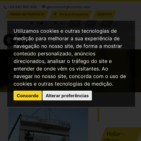
+34 943 805 660
ghcranes@ghcranes.com
PEDIDO DE PROPOSTA
Parts & Accesories
CONTATO
S.W.
P.C.
G.A.
Utilizamos cookies e outras tecnologias de
medição para melhorar a sua experiência de
navegação no nosso site, de forma a mostrar
conteúdo personalizado, anúncios
INSTALAÇÕES
GH
/
direcionados, analisar o tráfego do site e
entender de onde vêm os visitantes. Ao
OBRAS PÚBLICAS
navegar no nosso site, concorda com o uso de
cookies e outras tecnologias de medição.
Concordo
Alterar preferências
Voltar -
Obras