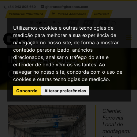
+34 943 805 660
ghcranes@ghcranes.com
PEDIDO DE PROPOSTA
Parts & Accesories
CONTATO
S.W.
P.C.
G.A.
Utilizamos cookies e outras tecnologias de
medição para melhorar a sua experiência de
navegação no nosso site, de forma a mostrar
conteúdo personalizado, anúncios
INSTALAÇÕES
GH
/
direcionados, analisar o tráfego do site e
entender de onde vêm os visitantes. Ao
OBRAS PÚBLICAS
navegar no nosso site, concorda com o uso de
cookies e outras tecnologias de medição.
Concordo
Alterar preferências
Cliente:
Ferrovial
Local de
montagem: