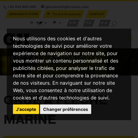
+34 943 805 660
ghcranes@ghcranes.com
DEMANDE D'OFFRE
Parts & Accesories
CONTACT
S.W.
P.C.
G.A.
Nous utilisons des cookies et d'autres
technologies de suivi pour améliorer votre
expérience de navigation sur notre site, pour
INSTALLATIONS
GH
vous montrer un contenu personnalisé et des
publicités ciblées, pour analyser le trafic de
notre site et pour comprendre la provenance
de nos visiteurs. En naviguant sur notre site
Web, vous consentez à notre utilisation de
GRUE À FLÈCHE
cookies et d'autres technologies de suivi.
J'accepte
Changer préférences
MARINE