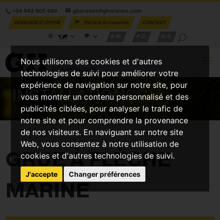
+34 943 805 660
ghcranes@ghcranes.com
DEMANDE D'OFFRE
Parts & Accesories
CONTACT
S.W.
P.C.
G.A.
Nous utilisons des cookies et d'autres
technologies de suivi pour améliorer votre
expérience de navigation sur notre site, pour
INSTALLATIONS
GH
vous montrer un contenu personnalisé et des
publicités ciblées, pour analyser le trafic de
notre site et pour comprendre la provenance
de nos visiteurs. En naviguant sur notre site
Web, vous consentez à notre utilisation de
GRUE À FLÈCHE
cookies et d'autres technologies de suivi.
J'accepte
Changer préférences
MARINE