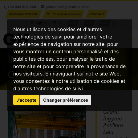
+34 943 805 660
ghcranes@ghcranes.com
DEMANDE D'OFFRE
Parts & Accesories
CONTACT
S.W.
P.C.
G.A.
Nous utilisons des cookies et d'autres
technologies de suivi pour améliorer votre
expérience de navigation sur notre site, pour
vous montrer un contenu personnalisé et des
INSTALLATIONS
GH
/
publicités ciblées, pour analyser le trafic de
notre site et pour comprendre la provenance de
CHANTIER NAVAL
nos visiteurs. En naviguant sur notre site Web,
vous consentez à notre utilisation de cookies et
d'autres technologies de suivi.
J'accepte
Changer préférences
Client:
Ingytec
Astillero
Lieu