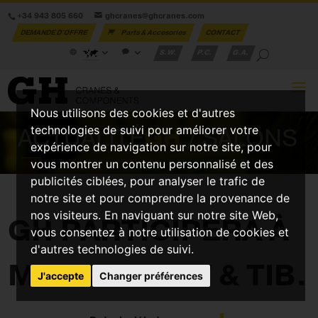
+34 943 805 660
ghcranes@ghcranes.com
DEMANDE D'OFFRE
Parts & Accesories
CONTACT
S.W.
P.C.
G.A.
Nous utilisons des cookies et d'autres
ACTUALITÉ
GH
/ SALONS
technologies de suivi pour améliorer votre
expérience de navigation sur notre site, pour
vous montrer un contenu personnalisé et des
publicités ciblées, pour analyser le trafic de
notre site et pour comprendre la provenance de
nos visiteurs. En naviguant sur notre site Web,
GH PARTICIPERA À
vous consentez à notre utilisation de cookies et
d'autres technologies de suivi.
METAL SHOW & TIB.
J'accepte
Changer préférences