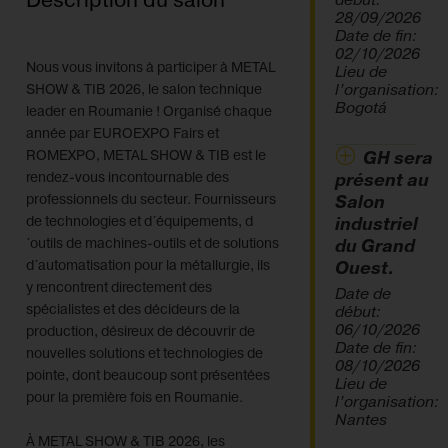
Description du salon
début:
28/09/2026
Date de fin:
02/10/2026
Nous vous invitons à participer à METAL
Lieu de
l’organisation:
SHOW & TIB 2026, le salon technique
Bogotá
leader en Roumanie ! Organisé chaque
année par EUROEXPO Fairs et
ROMEXPO, METAL SHOW & TIB est le
GH sera
rendez-vous incontournable des
présent au
professionnels du secteur. Fournisseurs
Salon
de technologies et d´équipements, d
industriel
´outils de machines-outils et de solutions
du Grand
d´automatisation pour la métallurgie, ils
Ouest.
y rencontrent directement des
Date de
spécialistes et des décideurs de la
début:
06/10/2026
production, désireux de découvrir de
Date de fin:
nouvelles solutions et technologies de
08/10/2026
pointe, dont beaucoup sont présentées
Lieu de
pour la première fois en Roumanie.
l’organisation:
Nantes
À METAL SHOW & TIB 2026, les