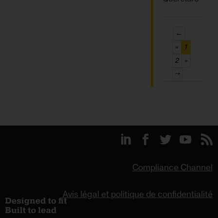
←
(current)
«
1
2
»
→
Compliance Channel
Avis légal et politique de confidentialité