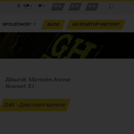
W.S.
C.P.
G.A.
SPOLEČNOST
BLOG
GH STARTUP FACTORY
Zákazník: Mármoles Aremar
Nosnost: 5 t
Zpět - Zpracování kamene