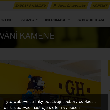
ŽÁDOST O NABÍDKU
Parts & Accesories
KONTAKT
ŘÍZENÍ
SLUŽBY
INFORMACE
JOIN OUR TEAM
VÁNÍ KAMENE
Tyto webové stránky používají soubory cookies a
další sledovací nástroje s cílem vylepšení