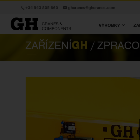
+34 943 805 660
ghcranes@ghcranes.com
VÝROBKY
ZA
ZAŘÍZENÍ
GH
/ ZPRACO