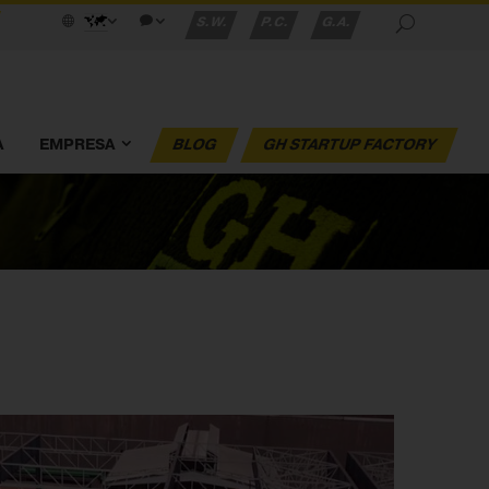
S.W.
P.C.
G.A.
A
EMPRESA
BLOG
GH STARTUP FACTORY