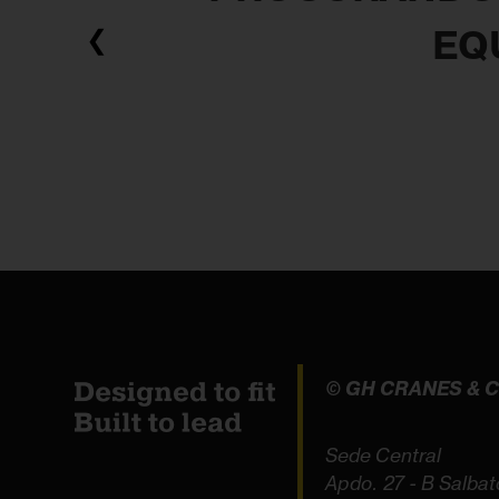
EQ
❮
© GH CRANES &
Sede Central
Apdo. 27 - B Salbat