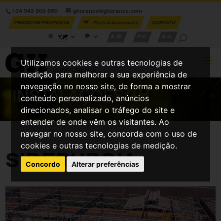
+34 943 805 660
ghcranes@ghcranes.com
PEDIDO DE PROPOSTA
Parts & Accesories
CONTATO
S.W.
P.C.
G.A.
Utilizamos cookies e outras tecnologias de
medição para melhorar a sua experiência de
navegação no nosso site, de forma a mostrar
INSTALAÇÕES
GH
conteúdo personalizado, anúncios
direcionados, analisar o tráfego do site e
entender de onde vêm os visitantes. Ao
navegar no nosso site, concorda com o uso de
cookies e outras tecnologias de medição.
SIDERURGIA
Concordo
Alterar preferências