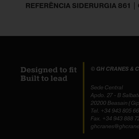
REFERÊNCIA SIDERURGIA 861 |
© GH CRANES &
Sede Central
Apdo. 27 - B Salbat
20200 Beasain (Gi
Tel.
+34 943 805 6
Fax. +34 943 888 7
ghcranes@ghcran