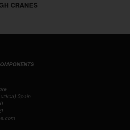
 GH CRANES
 COMPONENTS
ore
puzkoa) Spain
60
21
es.com