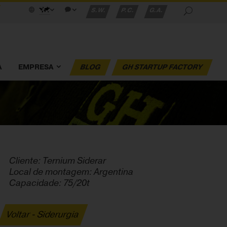
S.W.
P.C.
G.A.
A
EMPRESA
BLOG
GH STARTUP FACTORY
Cliente: Ternium Siderar
Local de montagem: Argentina
Capacidade: 75/20t
Voltar - Siderurgia