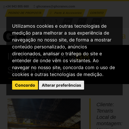
+34 943 805 660
ghcranes@ghcranes.com
PEDIDO DE PROPOSTA
Parts & Accesories
CONTATO
S.W.
P.C.
G.A.
Utilizamos cookies e outras tecnologias de
medição para melhorar a sua experiência de
navegação no nosso site, de forma a mostrar
conteúdo personalizado, anúncios
direcionados, analisar o tráfego do site e
INSTALAÇÕES
GH
/
entender de onde vêm os visitantes. Ao
navegar no nosso site, concorda com o uso de
SIDERURGIA
cookies e outras tecnologias de medição.
Concordo
Alterar preferências
Cliente:
Tenaris
Local de
montagem: