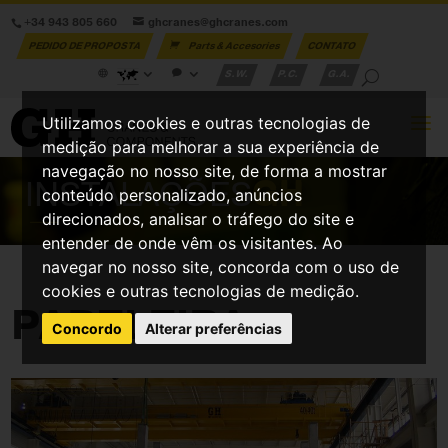
+34 943 805 660
ghcranes@ghcranes.com
PEDIDO DE PROPOSTA
Parts & Accesories
CONTATO
S.W.
P.C.
G.A.
Utilizamos cookies e outras tecnologias de
medição para melhorar a sua experiência de
navegação no nosso site, de forma a mostrar
INSTALAÇÕES
GH
conteúdo personalizado, anúncios
direcionados, analisar o tráfego do site e
entender de onde vêm os visitantes. Ao
navegar no nosso site, concorda com o uso de
cookies e outras tecnologias de medição.
PAPELEIRA
Concordo
Alterar preferências