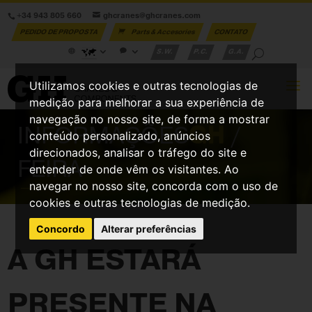
+34 943 805 660
ghcranes@ghcranes.com
PEDIDO DE PROPOSTA
Parts & Accesories
CONTATO
S.W.
P.C.
G.A.
Utilizamos cookies e outras tecnologias de
medição para melhorar a sua experiência de
navegação no nosso site, de forma a mostrar
INFORMAÇÕES
GH
/
conteúdo personalizado, anúncios
direcionados, analisar o tráfego do site e
FEIRA
entender de onde vêm os visitantes. Ao
navegar no nosso site, concorda com o uso de
cookies e outras tecnologias de medição.
Concordo
Alterar preferências
A GH ESTARÁ
PRESENTE NA