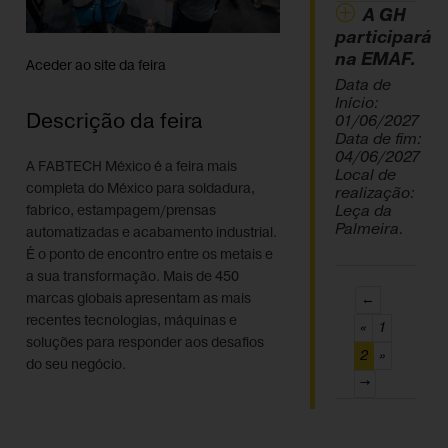
A GH
participará
na EMAF.
Aceder ao site da feira
Data de
Início:
Descrição da feira
01/06/2027
Data de fim:
04/06/2027
A FABTECH México é a feira mais
Local de
completa do México para soldadura,
realização:
Leça da
fabrico, estampagem/prensas
Palmeira.
automatizadas e acabamento industrial.
É o ponto de encontro entre os metais e
a sua transformação. Mais de 450
marcas globais apresentam as mais
←
recentes tecnologias, máquinas e
«
1
soluções para responder aos desafios
(current)
2
»
do seu negócio.
→