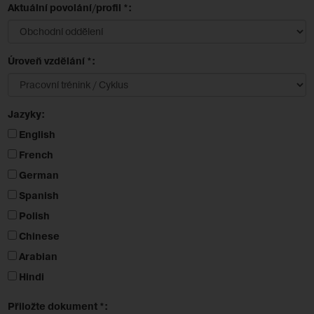
Aktuální povolání/profil *:
Úroveň vzdělání *:
Jazyky:
English
French
German
Spanish
Polish
Chinese
Arabian
Hindi
Přiložte dokument *: