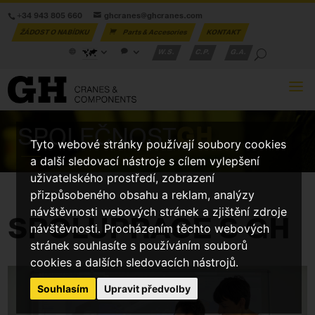
+34 943 805 660
ghcranes@ghcranes.com
ŽÁDOST O NABÍDKU
Parts & Accesories
KONTAKT
W.S.
C.P.
G.A.
SPOLEČNOST
GH
Tyto webové stránky používají soubory cookies
a další sledovací nástroje s cílem vylepšení
uživatelského prostředí, zobrazení
přizpůsobeného obsahu a reklam, analýzy
návštěvnosti webových stránek a zjištění zdroje
SPOLUPRÁCE S GH
návštěvnosti. Procházením těchto webových
stránek souhlasíte s používáním souborů
cookies a dalších sledovacích nástrojů.
Souhlasím
Upravit předvolby