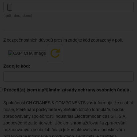
(.pdf,.doc,.docx)
Z bezpečnostních důvodů prosím zadejte kód zobrazený v poli.
Zadejte kód:
Přečetl(a) jsem a přijímám zásady ochrany osobních údajů.
Společnost GH CRANES & COMPONENTS vás informuje, že osobní
údaje, které nám poskytnete vyplněním tohoto formuláře, budou
zpracovávány společností Industrias Electromecanicas GH, S.A.
zodpovědné za tento web. Účelem shromažďování a zpracování
požadovaných osobních údajů je kontaktovat vás a odeslat vám
požadované informace o produktech. Legitimita je zajištěna